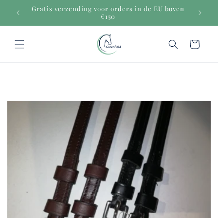
Meteen
Gratis verzending voor orders in de EU boven
naar de
€150
content
Winkelwagen