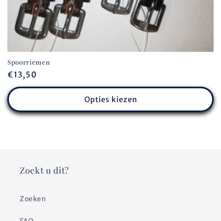
Spoorriemen
Normale
€13,50
prijs
Opties kiezen
Zoekt u dit?
Zoeken
FAQ