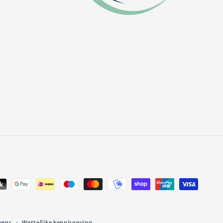
vens
Wettelijke kennisgeving