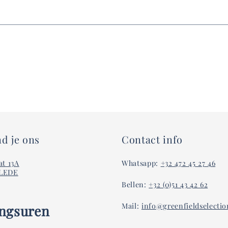
d je ons
Contact info
at 13A
Whatsapp:
+32 472 45 27 46
ELEDE
Bellen:
+32 (0)51 43 42 62
Mail:
info@greenfieldselecti
ngsuren