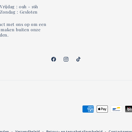
rijdag : 09h - 16h
 Zondag : Gesloten
ct met ons op om een
e maken buiten onze
jden.
Facebook
Instagram
TikTok
Betaalmethoden
arden
Verzendbeleid
Retour- en terugbetalingsbeleid
Contactgege