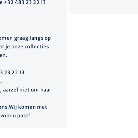
e +32 483 23 22 13
 komen graag langs op
t je onze collecties
sen.
3 23 22 13
m
.
, aarzel niet om haar
vens.Wij komen met
 voor u past!