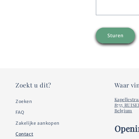
a
c
Sturen
t
f
o
r
Zoekt u dit?
Waar vin
m
Kapellestra
Zoeken
8755 RUIS
u
Belgium
FAQ
Zakelijke aankopen
l
Openi
Contact