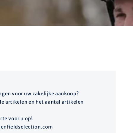
i
o
angen voor uw zakelijke aankoop?
de artikelen en het aantal artikelen
erte voor u op!
eenfieldselection.com