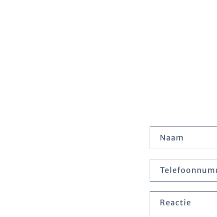
C
Naam
o
Telefoonnum
n
Reactie
t