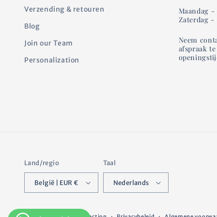
i
Verzending & retouren
Maandag - V
Zaterdag -
e
Blog
Neem conta
Join our Team
r
afspraak t
openingsti
Personalization
Land/regio
Taal
België | EUR €
Nederlands
© 2026,
Greenfield Selection
Privacybeleid
Algemene voorwa