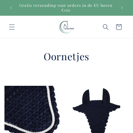
Meteen
Gratis verzending voor orders in de EU boven
naar de
€150
content
Winkelwagen
Oornetjes