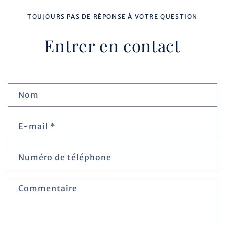
TOUJOURS PAS DE RÉPONSE À VOTRE QUESTION
Entrer en contact
F
Nom
o
E-mail
*
r
m
Numéro de téléphone
u
Commentaire
l
a