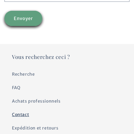
i
r
Envoyer
e
d
e
Vous recherchez ceci ?
c
Recherche
o
n
FAQ
t
Achats professionnels
a
Contact
c
Expédition et retours