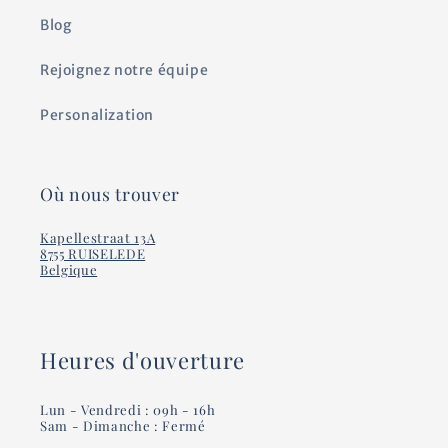
t
Blog
Rejoignez notre équipe
Personalization
Où nous trouver
Kapellestraat 13A
8755 RUISELEDE
Belgique
Heures d'ouverture
Lun - Vendredi : 09h - 16h
Sam - Dimanche : Fermé